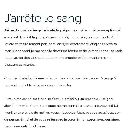
J’arrête le sang
J’ai un don particulier qui m’a été légué par mon père, un être exceptionnel,
à sa mort. Il serait trop long de raconter ici, sur ce site, comment cela s’est
révélé et pas tellement pertinent, en 1982 exactement, cinq ans après sa
mort. Cependant je me sens le devoir de l’écrire et de le mentionner, car cela
peut sauver des vies ou tout au moins empêcher l’aggravation d’une
blessure sanglante.
Comment cela fonctionne : si vous me connaissez bien, vous n’avez qu’à
penser à moi et le sang va cesser de couler.
Si vous me connaissez et que c’est un ami(e) ou un proche qui saigne
abondamment, et cette personne ne me connaît pas, vous pouvez soit lui
montrer une photo de moi, ou vous m’appelez. Vous pouvez aussi essayer
de penser à moi et de vous relier avec le cœur à mon coeur, avec certaines
personnes cela fonctionne.