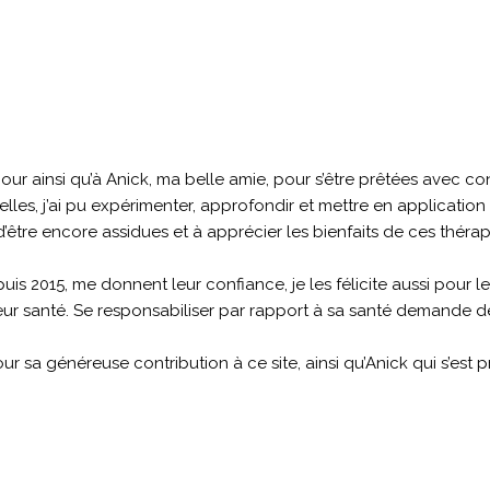
mour ainsi qu’à Anick, ma belle amie, pour s’être prêtées avec con
lles, j’ai pu expérimenter, approfondir et mettre en application
 d’être encore assidues et à apprécier les bienfaits de ces théra
is 2015, me donnent leur confiance, je les félicite aussi pour
ur santé. Se responsabiliser par rapport à sa santé demande de
ur sa généreuse contribution à ce site, ainsi qu’Anick qui s’est 