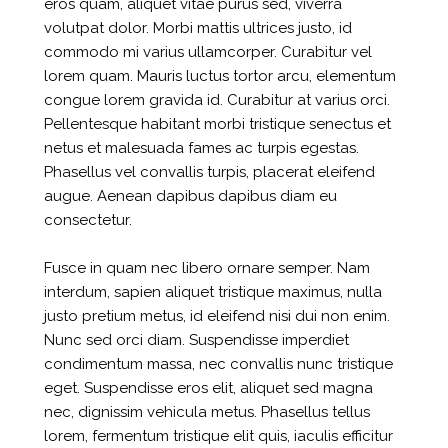
eros quam, aliquet vitae purus sed, viverra
volutpat dolor. Morbi mattis ultrices justo, id
commodo mi varius ullamcorper. Curabitur vel
lorem quam. Mauris luctus tortor arcu, elementum
congue lorem gravida id. Curabitur at varius orci.
Pellentesque habitant morbi tristique senectus et
netus et malesuada fames ac turpis egestas.
Phasellus vel convallis turpis, placerat eleifend
augue. Aenean dapibus dapibus diam eu
consectetur.
Fusce in quam nec libero ornare semper. Nam
interdum, sapien aliquet tristique maximus, nulla
justo pretium metus, id eleifend nisi dui non enim.
Nunc sed orci diam. Suspendisse imperdiet
condimentum massa, nec convallis nunc tristique
eget. Suspendisse eros elit, aliquet sed magna
nec, dignissim vehicula metus. Phasellus tellus
lorem, fermentum tristique elit quis, iaculis efficitur