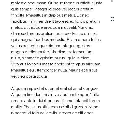
T
molestie accumsan. Quisque rhoncus efficitur justo
quis semper. Integer id eros vel lectus pretium
fringilla. Phasellus in dapibus metus. Donec
C
faucibus, mi in hendrerit laoreet, ex turpis pretium
metus, ut tristique eros quam ut velit. Nunc ac
diam sed metus pretium posuere. Fusce quis est
quis magna faucibus molestie. Etiam ornare tellus
varius pellentesque dictum. Integer egestas,
magna at dictum facilisis, diam ex fermentum
nulla, sit amet dignissim purus ligula in diam.
Vivamus lobortis massa tincidunt tempus aliquam.
Phasellus eu ullamcorper nulla. Mauris at finibus
velit, eu porta ligula.
Aliquam imperdiet sit amet erat sit amet congue.
Aliquam tincidunt nisi in vestibulum tempor. Nulla
ornare ante in dui rhoncus, sit amet blandit lorem
mattis. Phasellus ultrices suscipit dignissim. Nunc
placerat id felis ac iaculis. Integer ac elit eget