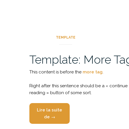
TEMPLATE
Template: More Ta
This content is before the
more tag
.
Right after this sentence should be a « continue
reading » button of some sort.
Lire la suite
« Template:
de
→
More