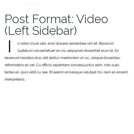
Post Format: Video
(Left Sidebar)
I
n nobis iriure sed, error discere sententiae vim et. Bonorum
luptatum consectetuer ex vis, aliquando dissentiet eum te. Ex
deserunt tractatos duo, elit labitur mediocrem ut vix, ubique dissentias
reformidans ex vel. Cu officiis sapientem consequuntur eam, mei suas
tantas an, quis vidit cu sea. Et aperiri omnesque volutpat his, nam an essent
interpretaris.