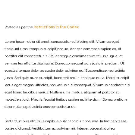
Posted as per the
instructions in the Codex
.
Lorem ipsum dolor sit amet, consectetur adipiscing elit. Vivamus eget
tincidunt urna, tempus suscipit neque. Aenean commodo sapien ex, et
porttitor elit consectetur in. Pellentesque condimentum tellus augue, et
semper leo efficitur dignissim. Donec consequat quis justo in pretium. Ut
egestas tempor dolor, ac auctor dolor pulvinar eu. Suspendisse nec lacinia
justo. Sed quis nunc suscipit, hendrerit orci in, tristique nulla. Morbi suscipit
lacus eget magna ultricies, non varius nisi consequat. Vivamus hendrerit nisi
eget libero faucibus varius. Nullam urna metus, aliquam at porttitor at,
molestie at orci. Mauris feugiat finibus sapien eu interdum. Donec pretium
dolor nulla, eget lacinia eros consectetur ut.
Sed a faucibus elit. Duis dapibus pulvinar orci ut posuere. In hac habitasse
platea dictumst. Vestibulum ac pulvinar mi. Integer placerat, dui eu