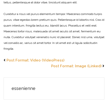
tellus, pellentesque at dolor vitae, tincidunt aliquam elit.
Curabitur a risus vel purus elementum tempor. Maecenas commodo turpis
purus, vitae egestas lorem pretium quis. Pellentesque id lobortis nisl. Cras id
quam interdum, fringilla lectus eu, blandit lacus. Phasellus et velit erat.
Maecenas tortor risus, malesuada sit amet iaculis sit amet, fermentum eu
nulla. Curabitur volutpat venenatis nunc id placerat. Donec nisl urna, volutpat
vel convallis ac, varius sit amet tortor. In sit amet est ut ligula sollicitudin
fringilla.
Post Format: Video (VideoPress)
Post Format: Image (Linked)
essenienne