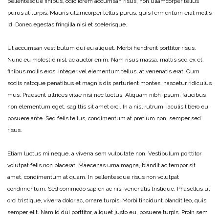
pellentesque finibus, odio lorem accumsan risus, non ullamcorper tellus
purus at turpis. Mauris ullamcorper tellus purus, quis fermentum erat mollis
id. Donec egestas fringilla nisi et scelerisque.
Ut accumsan vestibulum dui eu aliquet. Morbi hendrerit porttitor risus.
Nunc eu molestie nisl, ac auctor enim. Nam risus massa, mattis sed ex et,
finibus mollis eros. Integer vel elementum tellus, at venenatis erat. Cum
sociis natoque penatibus et magnis dis parturient montes, nascetur ridiculus
mus. Praesent ultrices vitae nisi nec luctus. Aliquam nibh ipsum, faucibus
non elementum eget, sagittis sit amet orci. In a nisl rutrum, iaculis libero eu,
posuere ante. Sed felis tellus, condimentum at pretium non, semper sed
risus.
Etiam luctus mi neque, a viverra sem vulputate non. Vestibulum porttitor
volutpat felis non placerat. Maecenas urna magna, blandit ac tempor sit
amet, condimentum at quam. In pellentesque risus non volutpat
condimentum. Sed commodo sapien ac nisi venenatis tristique. Phasellus ut
orci tristique, viverra dolor ac, ornare turpis. Morbi tincidunt blandit leo, quis
semper elit. Nam id dui porttitor, aliquet justo eu, posuere turpis. Proin sem