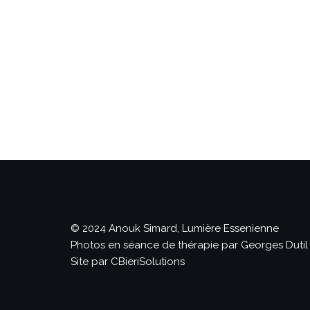
© 2024 Anouk Simard, Lumière Essenienne
Photos en séance de thérapie par Georges Dutil
Site par CBieriSolutions